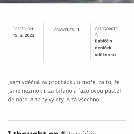
POSTED ON:
1
CATEGORIZED
COMMENTS:
15. 3. 2023
IN:
Babiččin
deníček
vděčnosti
Jsem vděčná za procházku u moře, za to, že
jsme nezmokli, za bifano a fazolovou pastel
de nata. A za ty výlety. A za všechno!
Skip back to main navigation
1 thought on “
Babiččin