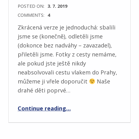
POSTED ON:
3. 7. 2019
COMMENTS:
4
Zkrácená verze je jednoduchá: sbalili
jsme se (konečně), odletěli jsme
(dokonce bez nadváhy – zavazadel),
přiletěli jsme. Fotky z cesty nemáme,
ale pokud jste ještě nikdy
neabsolvovali cestu vlakem do Prahy,
můžeme ji vřele doporučit
Naše
drahé děti poprvé…
“Den jedna”
Continue reading
…