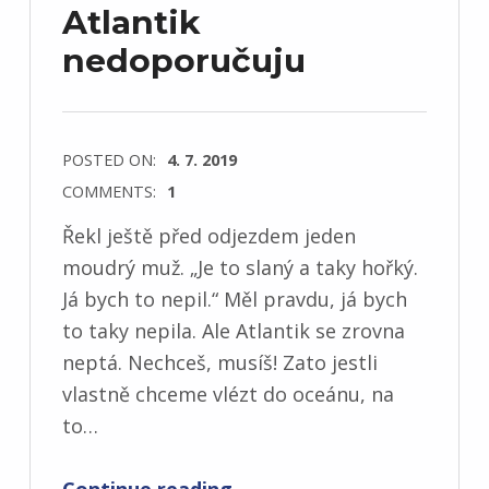
Atlantik
nedoporučuju
POSTED ON:
4. 7. 2019
COMMENTS:
1
Řekl ještě před odjezdem jeden
moudrý muž. „Je to slaný a taky hořký.
Já bych to nepil.“ Měl pravdu, já bych
to taky nepila. Ale Atlantik se zrovna
neptá. Nechceš, musíš! Zato jestli
vlastně chceme vlézt do oceánu, na
to…
“Atlantik nedoporučuju”
Continue reading
…