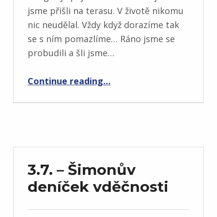
jsme přišli na terasu. V životě nikomu
nic neudělal. Vždy když dorazíme tak
se s ním pomazlíme… Ráno jsme se
probudili a šli jsme…
“Den dva”
Continue reading
…
3.7. – Šimonův
deníček vděčnosti