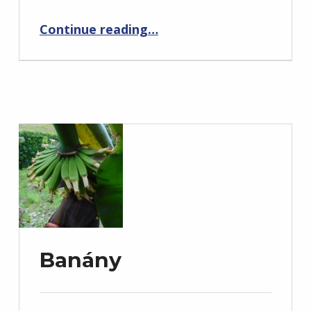
“Vigia da Baleia”
Continue reading
…
Banány