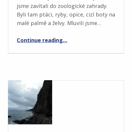
jsme zavítali do zoologické zahrady.
Byli tam ptáci, ryby, opice, cizí boty na
malé palmě a želvy. Mluvili jsme…
“Den tři”
Continue reading
…