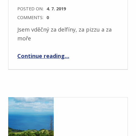
POSTED ON:
4. 7. 2019
COMMENTS:
0
Jsem vděčný za delfíny, za pizzu a za
moře
“3.7. – Šimonův deníček vděčnosti”
Continue reading
…