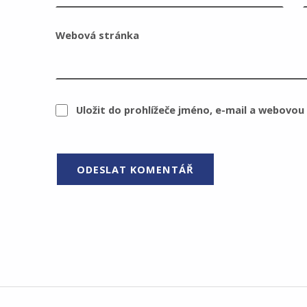
Webová stránka
Uložit do prohlížeče jméno, e-mail a webovo
Navigace pro příspěvek