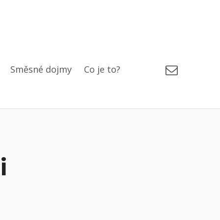
Email
Směsné dojmy
Co je to?
i