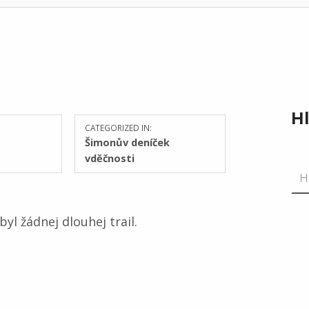
H
CATEGORIZED IN:
Šimonův deníček
vděčnosti
Vyh
yl žádnej dlouhej trail.