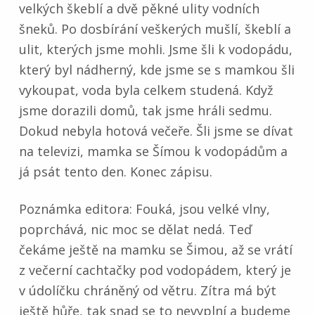
velkých škeblí a dvě pěkné ulity vodních
šneků. Po dosbírání veškerých mušlí, škeblí a
ulit, kterých jsme mohli. Jsme šli k vodopádu,
který byl nádherný, kde jsme se s mamkou šli
vykoupat, voda byla celkem studená. Když
jsme dorazili domů, tak jsme hráli sedmu.
Dokud nebyla hotová večeře. Šli jsme se dívat
na televizi, mamka se Šímou k vodopádům a
já psát tento den. Konec zápisu.
Poznámka editora: Fouká, jsou velké vlny,
poprchává, nic moc se dělat nedá. Teď
čekáme ještě na mamku se Šimou, až se vrátí
z večerní cachtačky pod vodopádem, který je
v údolíčku chráněný od větru. Zítra má být
ještě hůře, tak snad se to nevyplní a budeme