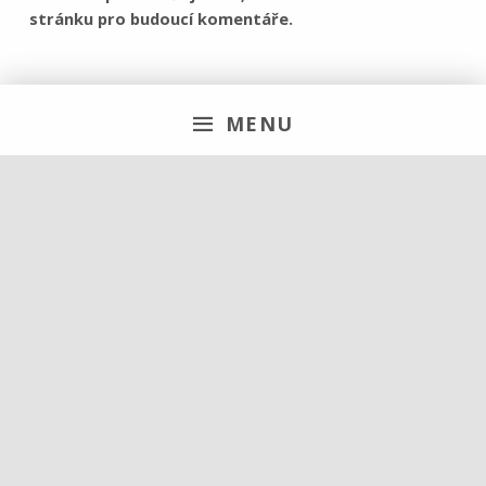
stránku pro budoucí komentáře.
MENU
Hledat
Vyhledávání
Navigace pro příspěvek
PREVIOUS PŘÍSPĚVEK