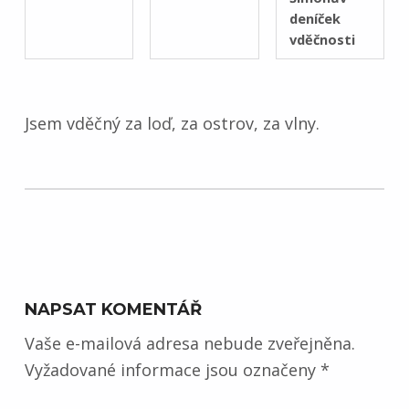
deníček
vděčnosti
Jsem vděčný za loď, za ostrov, za vlny.
Skip back to main navigation
NAPSAT KOMENTÁŘ
Vaše e-mailová adresa nebude zveřejněna.
Vyžadované informace jsou označeny
*