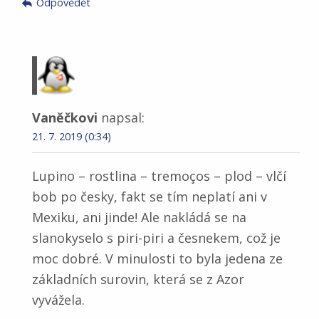
Odpovědět
Vaněčkovi
napsal:
21. 7. 2019 (0:34)
Lupino – rostlina – tremoços – plod – vlčí
bob po česky, fakt se tím neplatí ani v
Mexiku, ani jinde! Ale nakládá se na
slanokyselo s piri-piri a česnekem, což je
moc dobré. V minulosti to byla jedena ze
základních surovin, která se z Azor
vyvážela.