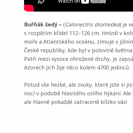
Buřňák šedý –
(
Calonectris diomedea
) je 
s rozpětím křídel 112–126 cm. Hnízdí v ko
moře a Atlantského oceánu, zimuje v jižním
České republiky, kde byl v polovině května
Patří mezi vysoce ohrožené druhy, je zap
Azorech jich žije něco kolem 4700 jedinců.
Potud vše hezké, ale zvuky, které jste si jis
nocí v podobě hlasitého oslího hýkání. Ale
ale hlavně pokaždé zatraceně blízko vás!
Skip back to main navigation