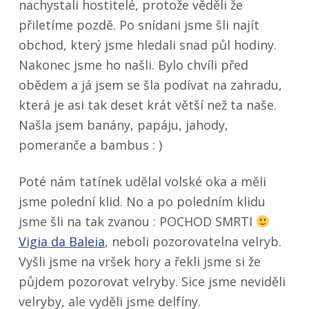
nachystali hostitelé, protože věděli že
přiletíme pozdě. Po snídani jsme šli najít
obchod, který jsme hledali snad půl hodiny.
Nakonec jsme ho našli. Bylo chvíli před
obědem a já jsem se šla podívat na zahradu,
která je asi tak deset krát větší než ta naše.
Našla jsem banány, papáju, jahody,
pomeranče a bambus : )
Poté nám tatínek udělal volské oka a měli
jsme polední klid. No a po poledním klidu
jsme šli na tak zvanou : POCHOD SMRTI
Vigia da Baleia
, neboli pozorovatelna velryb.
Vyšli jsme na vršek hory a řekli jsme si že
půjdem pozorovat velryby. Sice jsme neviděli
velryby, ale vyděli jsme delfíny.