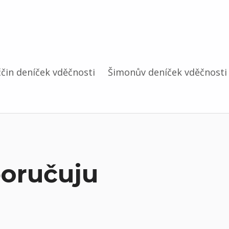
čin deníček vděčnosti
Šimonův deníček vděčnosti
poručuju