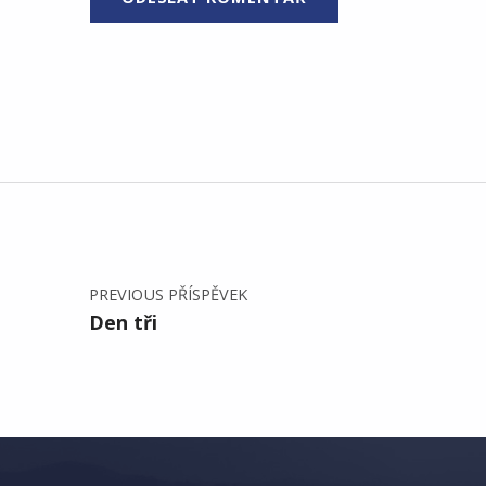
Navigace pro příspěvek
PREVIOUS PŘÍSPĚVEK
Den tři