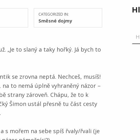
H
CATEGORIZED IN:
Směsné dojmy
Vyh
 „Je to slaný a taky hořký. Já bych to
antik se zrovna neptá. Nechceš, musíš!
u, na to nemá úplně vyhraněný názor –
obě strany zároveň. Chápu, že to k
učký Šimon ustál přesně tu část cesty
.
a s mořem na sebe spíš řvaly/řvali (je