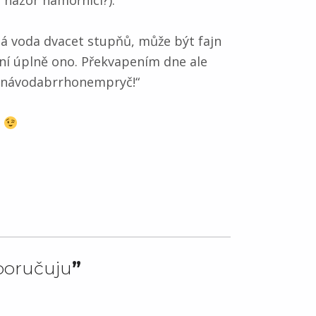
 názor námořníci?).
má voda dvacet stupňů, může být fajn
není úplně ono. Překvapením dne ale
denávodabrrhonempryč!“
o
poručuju
”