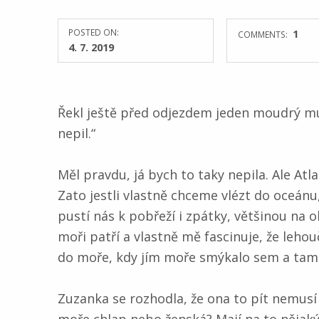
POSTED ON:
1
COMMENTS:
4. 7. 2019
Řekl ještě před odjezdem jeden moudrý muž.
nepil.“
Měl pravdu, já bych to taky nepila. Ale Atl
Zato jestli vlastně chceme vlézt do oceán
pustí nás k pobřeží i zpátky, většinou na 
moři patří a vlastně mě fascinuje, že leho
do moře, kdy jím moře smýkalo sem a tam
Zuzanka se rozhodla, že ona to pít nemusí 