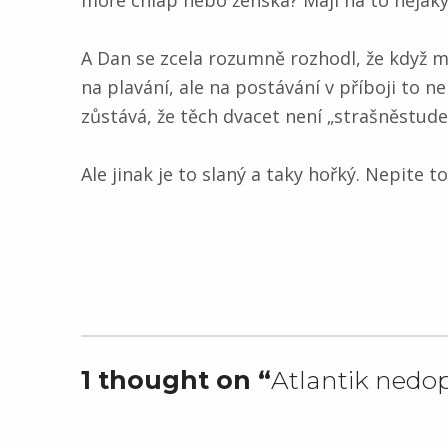
moře chlap nebo ženská? Mají na to nějaký
A Dan se zcela rozumně rozhodl, že když 
na plavání, ale na postávání v příboji to 
zůstává, že těch dvacet není „strašněstu
Ale jinak je to slaný a taky hořký. Nepite t
Skip back to main navigation
1 thought on “
Atlantik nedo