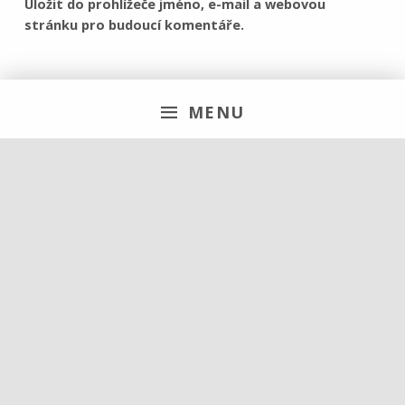
Uložit do prohlížeče jméno, e-mail a webovou
stránku pro budoucí komentáře.
MENU
Hledat
Vyhledávání
Navigace pro příspěvek
PREVIOUS PŘÍSPĚVEK