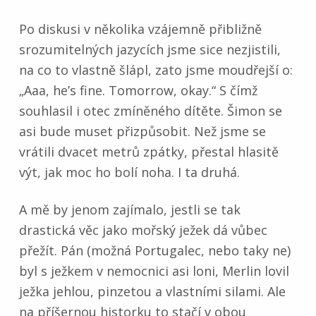
Po diskusi v několika vzájemně přibližně
srozumitelných jazycích jsme sice nezjistili,
na co to vlastně šlápl, zato jsme moudřejší o:
„Aaa, he’s fine. Tomorrow, okay.“ S čímž
souhlasil i otec zmíněného dítěte. Šimon se
asi bude muset přizpůsobit. Než jsme se
vrátili dvacet metrů zpátky, přestal hlasitě
výt, jak moc ho bolí noha. I ta druhá.
A mě by jenom zajímalo, jestli se tak
drastická věc jako mořský ježek dá vůbec
přežít. Pán (možná Portugalec, nebo taky ne)
byl s ježkem v nemocnici asi loni, Merlin lovil
ježka jehlou, pinzetou a vlastními silami. Ale
na příšernou historku to stačí v obou