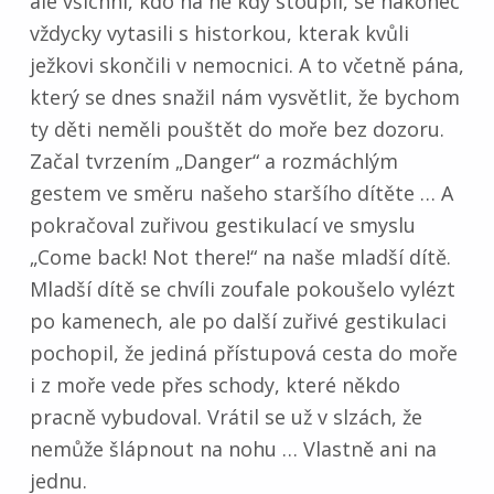
ale všichni, kdo na ně kdy stoupli, se nakonec
vždycky vytasili s historkou, kterak kvůli
ježkovi skončili v nemocnici. A to včetně pána,
který se dnes snažil nám vysvětlit, že bychom
ty děti neměli pouštět do moře bez dozoru.
Začal tvrzením „Danger“ a rozmáchlým
gestem ve směru našeho staršího dítěte … A
pokračoval zuřivou gestikulací ve smyslu
„Come back! Not there!“ na naše mladší dítě.
Mladší dítě se chvíli zoufale pokoušelo vylézt
po kamenech, ale po další zuřivé gestikulaci
pochopil, že jediná přístupová cesta do moře
i z moře vede přes schody, které někdo
pracně vybudoval. Vrátil se už v slzách, že
nemůže šlápnout na nohu … Vlastně ani na
jednu.