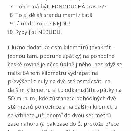
Tohle má být JEDNODUCHÁ trasa???
To si děláš srandu mami / tati!
Já už do kopce NEJDU!
Ryby jíst NEBUDU!
Dlužno dodat, že osm kilometrů (dvakrát –
jednou tam, podruhé zpátky) na pohodlné
české rovině je něco úplně jiného, než když se
máte během kilometru vydrápat na
převýšení z nuly na dvě stě osmdesát, na
dalším kilometru si to odkamzičíte zpátky na
5O m. n. m., kde zůstanete pohodlných dvě
stě metrů po rovince a na dalším kilometru
se vrhnete „už jenom“ do dvou set metrů
zase nahoru (a pak zase dolů, protože přece