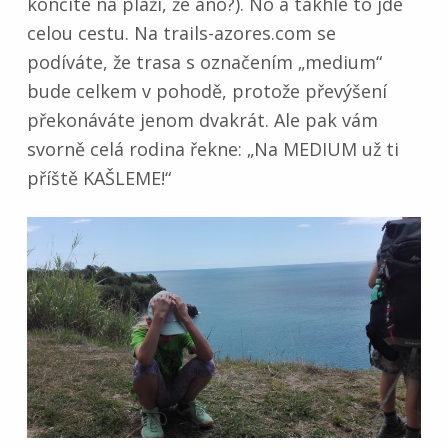
končíte na pláži, že ano?). No a takhle to jde
celou cestu. Na trails-azores.com se
podíváte, že trasa s označením „medium“
bude celkem v pohodě, protože převýšení
překonáváte jenom dvakrát. Ale pak vám
svorně celá rodina řekne: „Na MEDIUM už ti
příště KAŠLEME!“