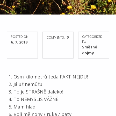
POSTED ON:
0
CATEGORIZED
COMMENTS:
6. 7. 2019
IN:
Směsné
dojmy
Osm kilometrů teda FAKT NEJDU!
Já už nemůžu!
To je STRAŠNĚ daleko!
To NEMYSLÍŠ VÁŽNĚ!
Mám hlad!!!
Bolí mě nohy / ruka / paty.